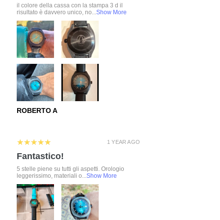
il colore della cassa con la stampa 3 d il
risultato è davvero unico, no...
Show More
ROBERTO A
5
★★★★★
1 YEAR AGO
Fantastico!
5 stelle piene su tutti gli aspetti. Orologio
leggerissimo, materiali o...
Show More