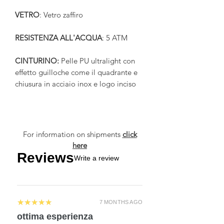
VETRO
: Vetro zaffiro
RESISTENZA ALL'ACQUA
: 5 ATM
CINTURINO:
Pelle PU ultralight con
effetto guilloche come il quadrante e
chiusura in acciaio inox e logo inciso
For information on shipments
click
here
Reviews
Write a review
5
★★★★★
7 MONTHS AGO
ottima esperienza