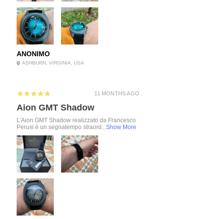
ANONIMO
ASHBURN, VIRGINIA, USA
5
★★★★★
11 MONTHS AGO
Aion GMT Shadow
L’Aion GMT Shadow realizzato da Francesco
Perusi è un segnatempo straord...
Show More