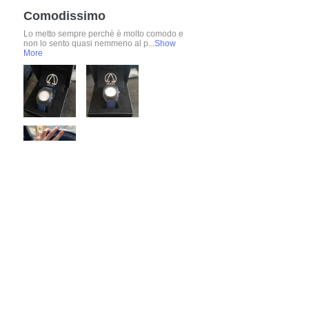
Comodissimo
Lo metto sempre perchè è molto comodo e
non lo sento quasi nemmeno al p...
Show
More
ALESSANDRO
4 YEARS AGO
:
Grazie Alessandro, molto belle anche
le foto e la macchina😉​