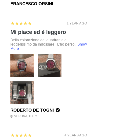
FRANCESCO ORSINI
5
★★★★★
1 YEAR AGO
Mi piace ed è leggero
Bella colorazione del quadrante e
leggerissimo da indossare . L'ho perso...
Show
More
ROBERTO DE TOGNI
VERONA, ITALY
5
★★★★★
4 YEARS AGO