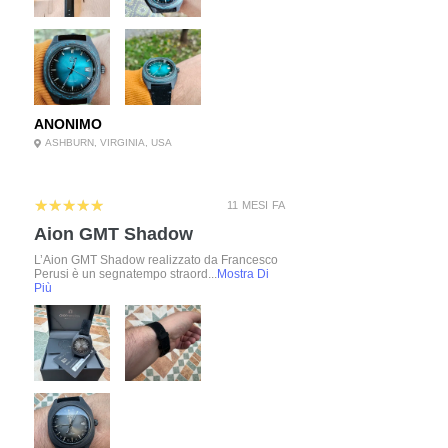
ANONIMO
ASHBURN, VIRGINIA, USA
5
★★★★★
11 MESI FA
Aion GMT Shadow
L’Aion GMT Shadow realizzato da Francesco
Perusi è un segnatempo straord...
Mostra Di
Più