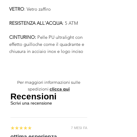
VETRO
: Vetro zaffiro
RESISTENZA ALL'ACQUA
: 5 ATM
CINTURINO:
Pelle PU ultralight con
effetto guilloche come il quadrante e
chiusura in acciaio inox e logo inciso
Per maggiori informazioni sulle
spedizioni
clicca qui
Recensioni
Scrivi una recensione
5
★★★★★
7 MESI FA
ottima esperienza