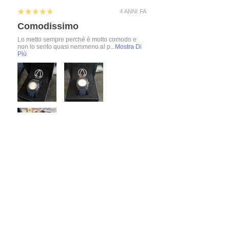
5
★★★★★
4 ANNI FA
Comodissimo
Lo metto sempre perchè è molto comodo e
non lo sento quasi nemmeno al p...
Mostra Di
Più
ALESSANDRO
4 ANNI FA
:
Grazie Alessandro, molto belle anche
le foto e la macchina😉​