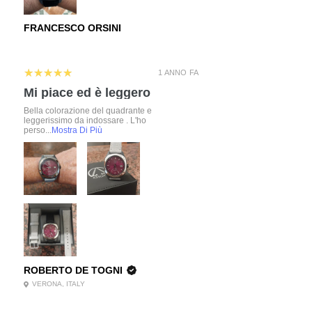
FRANCESCO ORSINI
5
★★★★★
1 ANNO FA
Mi piace ed è leggero
Bella colorazione del quadrante e
leggerissimo da indossare . L'ho
perso...
Mostra Di Più
ROBERTO DE TOGNI
VERONA, ITALY