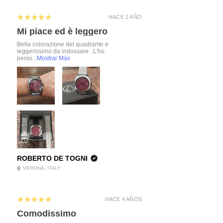
5
★★★★★
HACE 1 AÑO
Mi piace ed è leggero
Bella colorazione del quadrante e
leggerissimo da indossare . L'ho
perso...
Mostrar Más
ROBERTO DE TOGNI
VERONA, ITALY
5
★★★★★
HACE 4 AÑOS
Comodissimo