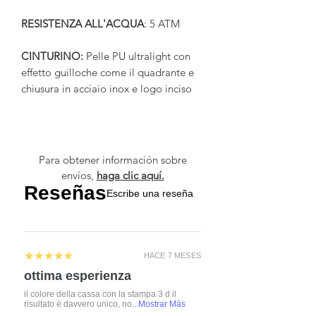
RESISTENZA ALL'ACQUA
: 5 ATM
CINTURINO:
Pelle PU ultralight con
effetto guilloche come il quadrante e
chiusura in acciaio inox e logo inciso
Para obtener información sobre
envíos,
haga clic aquí.
Reseñas
Escribe una reseña
5
★★★★★
HACE 7 MESES
ottima esperienza
il colore della cassa con la stampa 3 d il
risultato è davvero unico, no...
Mostrar Más