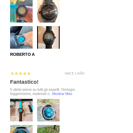
ROBERTO A
5
★★★★★
HACE 1 AÑO
Fantastico!
5 stelle piene su tutti gli aspetti. Orologio
leggerissimo, materiali o...
Mostrar Más