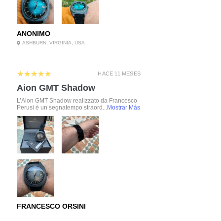
ANONIMO
ASHBURN, VIRGINIA, USA
5
★★★★★
HACE 11 MESES
Aion GMT Shadow
L’Aion GMT Shadow realizzato da Francesco
Perusi è un segnatempo straord...
Mostrar Más
FRANCESCO ORSINI