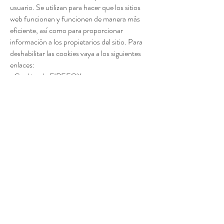
usuario. Se utilizan para hacer que los sitios
web funcionen y funcionen de manera más
eficiente, así como para proporcionar
información a los propietarios del sitio. Para
deshabilitar las cookies vaya a los siguientes
enlaces:
-Cookies de FIREFOX:
https://support.mozilla.org/it/kb/Attivare%20
e%20disattivare%20i%20cookie
-CROMO:
https://www.google.com/intl/it/policies/techn
ologies/managing/
- Cookies de INTERNET EXPLORER:
http://support.microsoft.com/it-
it/help/17442/windows-internet-explorer-
delete-manage-cookies
- Cookies SAFARI:
https://support.apple.com/it-it/HT201265
-Cookies de EDGE: