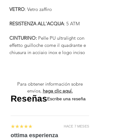
VETRO
: Vetro zaffiro
RESISTENZA ALL'ACQUA
: 5 ATM
CINTURINO:
Pelle PU ultralight con
effetto guilloche come il quadrante e
chiusura in acciaio inox e logo inciso
Para obtener información sobre
envíos,
haga clic aquí.
Reseñas
Escribe una reseña
5
★★★★★
HACE 7 MESES
ottima esperienza