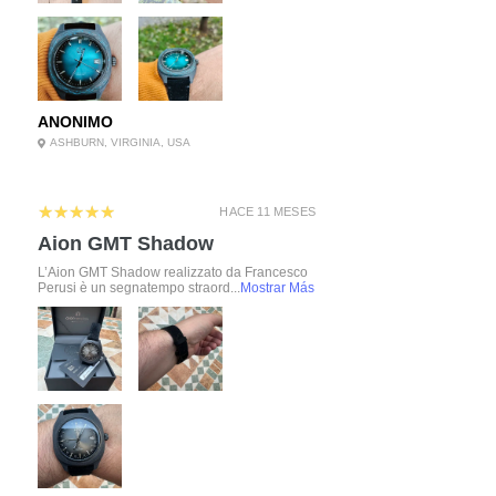
ANONIMO
ASHBURN, VIRGINIA, USA
5
★★★★★
HACE 11 MESES
Aion GMT Shadow
L’Aion GMT Shadow realizzato da Francesco
Perusi è un segnatempo straord...
Mostrar Más