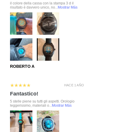
il colore della cassa con la stampa 3 d il
risultato è davvero unico, no...
Mostrar Más
ROBERTO A
5
★★★★★
HACE 1 AÑO
Fantastico!
5 stelle piene su tutti gli aspetti. Orologio
leggerissimo, materiali o...
Mostrar Más