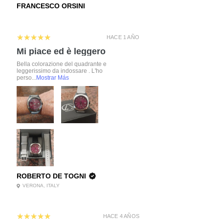
FRANCESCO ORSINI
5
★★★★★
HACE 1 AÑO
Mi piace ed è leggero
Bella colorazione del quadrante e
leggerissimo da indossare . L'ho
perso...
Mostrar Más
ROBERTO DE TOGNI
VERONA, ITALY
5
★★★★★
HACE 4 AÑOS