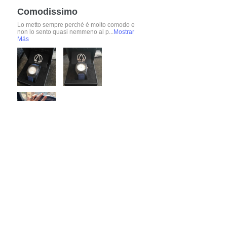
Comodissimo
Lo metto sempre perchè è molto comodo e
non lo sento quasi nemmeno al p...
Mostrar
Más
ALESSANDRO
HACE 4 AÑOS
:
Grazie Alessandro, molto belle anche
le foto e la macchina😉​