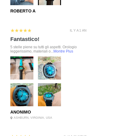
ROBERTO A
5
★★★★★
IL Y A 1 AN
Fantastico!
5 stelle piene su tutti gli aspetti. Orologio
leggerissimo, materiali o...
Montre Plus
ANONIMO
ASHBURN, VIRGINIA, USA