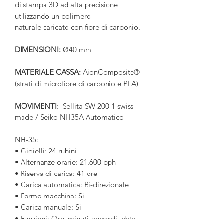
di stampa 3D ad alta precisione
utilizzando un polimero
naturale caricato con fibre di carbonio.
DIMENSIONI:
Ø40 mm
MATERIALE CASSA:
AionComposite®
(strati di microfibre di carbonio e PLA)
MOVIMENTI
: Sellita SW 200-1 swiss
made / Seiko NH35A Automatico
NH-35
:
• Gioielli: 24 rubini
• Alternanze orarie: 21,600 bph
• Riserva di carica: 41 ore
• Carica automatica: Bi-direzionale
• Fermo macchina: Si
• Carica manuale: Si
• Funzioni: Ore, minuti, secondi, data