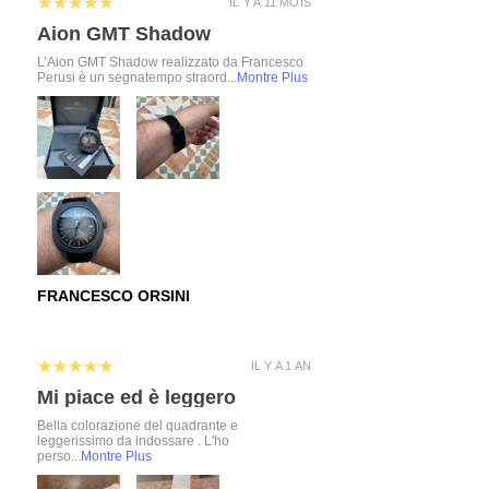
5
★★★★★
IL Y A 11 MOIS
Aion GMT Shadow
L’Aion GMT Shadow realizzato da Francesco
Perusi è un segnatempo straord...
Montre Plus
FRANCESCO ORSINI
5
★★★★★
IL Y A 1 AN
Mi piace ed è leggero
Bella colorazione del quadrante e
leggerissimo da indossare . L'ho
perso...
Montre Plus