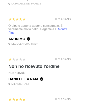
LA MADELEINE, FRANCE
5
★★★★★
IL Y A 3 ANS
Orologio appena appena consegnato. È
veramente molto bello, elegante e l...
Montre
Plus
ANONIMO
DECOLLATURA, ITALY
1
★★★★★
IL Y A 3 ANS
Non ho ricevuto l'ordine
Non ricevuto
DANIELE LA NAIA
MILANO, ITALY
5
★★★★★
IL Y A 3 ANS
Highly recommended!