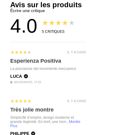
Avis sur les produits
Écrire une critique
4.0
★★★★★
5
CRITIQUES
4
★★★★★
IL Y A 3 ANS
Esperienza Positiva
La precisione del movimento meccanico
LUCA
NOVEDRATE, IT-25
5
★★★★★
IL Y A 3 ANS
Très jolie montre
Simplicité d’emploi, design moderne et
grande légèreté. En bref, une mon...
Montre
Plus
PHILIPPE