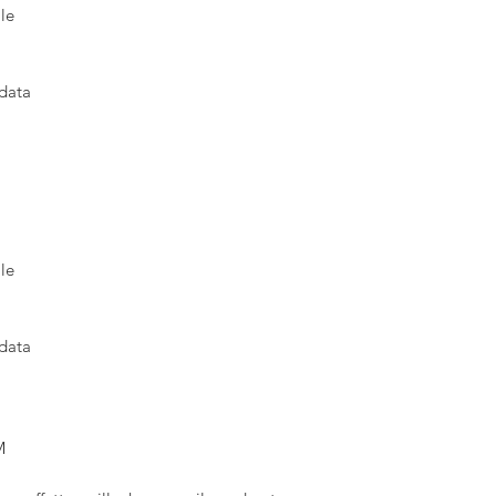
le
 data
le
 data
M