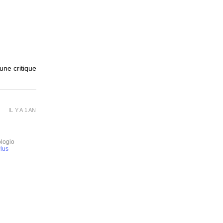
 une critique
IL Y A 1 AN
ologio
lus