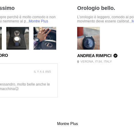
ssimo
Orologio bello.
mpre perchè è molto comodo e non
L’orologio è leggero, comodo al pol
si nemmeno al p...
Montre Plus
movimento deve essere calibrat...
M
DRO
ANDREA RIMPICI
VERONA, IT-34, ITALY
IL Y A 4 ANS
lessandro, molto belle anche le
 macchina😉​
Montre Plus