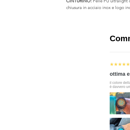
CINTURINO:
Pelle PU ultralight
chiusura in acciaio inox e logo in
Comm
5
★★★★★
ottima 
il colore del
è davvero uni