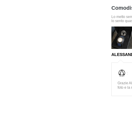
Comodi
Lo metto se
lo sento qua
ALESSAN
:
Grazie A
foto e la