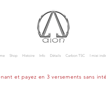
me
Shop
Histoire
Info
Détails
Carbon TSC
I miei indir
nant et payez en 3 versements sans int