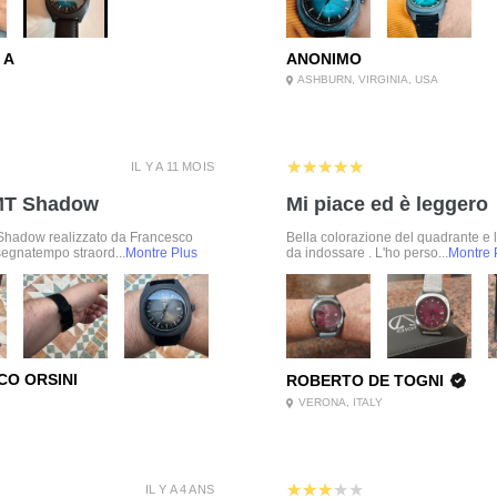
 A
ANONIMO
ASHBURN, VIRGINIA, USA
5
★★★★★
IL Y A 11 MOIS
MT Shadow
Mi piace ed è leggero
Shadow realizzato da Francesco
Bella colorazione del quadrante e 
segnatempo straord...
Montre Plus
da indossare . L'ho perso...
Montre 
O ORSINI
ROBERTO DE TOGNI
VERONA, ITALY
3
★★★★★
IL Y A 4 ANS