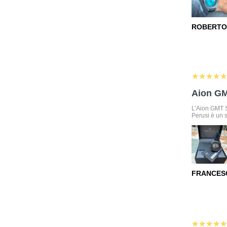
ROBERTO
5
★★★★★
Aion G
L’Aion GMT 
Perusi è un 
FRANCESC
5
★★★★★