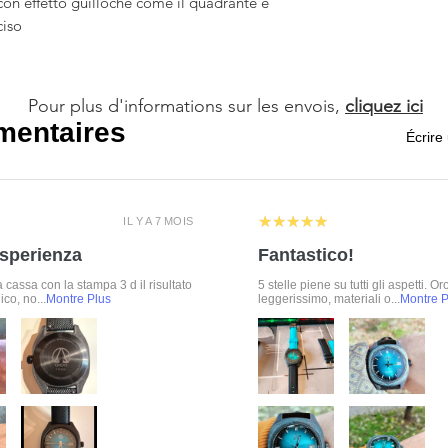
 con effetto guilloche come il quadrante e
ciso
Pour plus d'informations sur les envois,
cliquez ici
entaires
Écrire
5
★★★★★
IL Y A 7 MOIS
esperienza
Fantastico!
la cassa con la stampa 3 d il risultato
5 stelle piene su tutti gli aspetti. Or
co, no...
Montre Plus
leggerissimo, materiali o...
Montre P