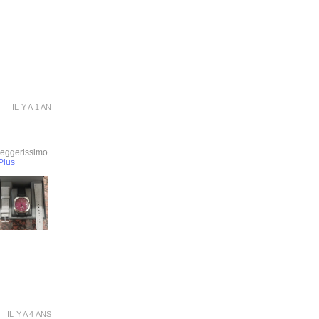
IL Y A 1 AN
leggerissimo
Plus
IL Y A 4 ANS