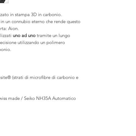
zzato in stampa 3D in carbonio.
a in un connubio eterno che rende questo
rta: Aion.
lizzati
uno ad uno
tramite un lungo
ecisione utilizzando un polimero
bonio.
e® (strati di microfibre di carbonio e
 swiss made / Seiko NH35A Automatico