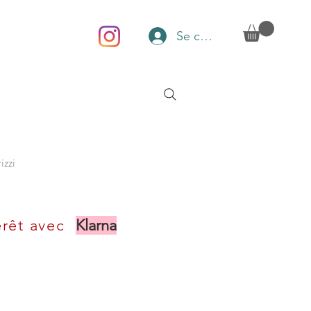
Se connecter
izzi
érêt avec
Klarna