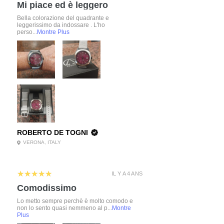
Mi piace ed è leggero
Bella colorazione del quadrante e
leggerissimo da indossare . L'ho
perso...
Montre Plus
ROBERTO DE TOGNI
VERONA, ITALY
5
★★★★★
IL Y A 4 ANS
Comodissimo
Lo metto sempre perchè è molto comodo e
non lo sento quasi nemmeno al p...
Montre
Plus