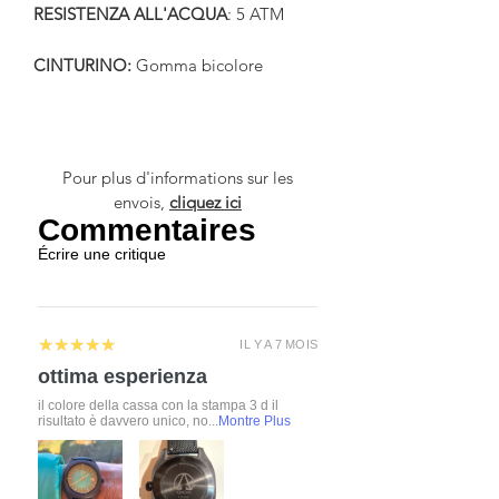
RESISTENZA ALL'ACQUA
: 5 ATM
CINTURINO:
Gomma bicolore
Pour plus d'informations sur les
envois,
cliquez ici
Commentaires
Écrire une critique
5
★★★★★
IL Y A 7 MOIS
ottima esperienza
il colore della cassa con la stampa 3 d il
risultato è davvero unico, no...
Montre Plus