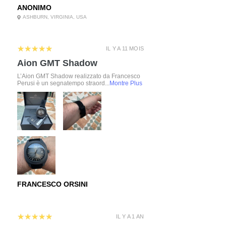
ANONIMO
ASHBURN, VIRGINIA, USA
5
★★★★★
IL Y A 11 MOIS
Aion GMT Shadow
L’Aion GMT Shadow realizzato da Francesco
Perusi è un segnatempo straord...
Montre Plus
FRANCESCO ORSINI
5
★★★★★
IL Y A 1 AN