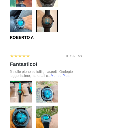
ROBERTO A
5
★★★★★
IL Y A 1 AN
Fantastico!
5 stelle piene su tutti gli aspetti. Orologio
leggerissimo, materiali o...
Montre Plus